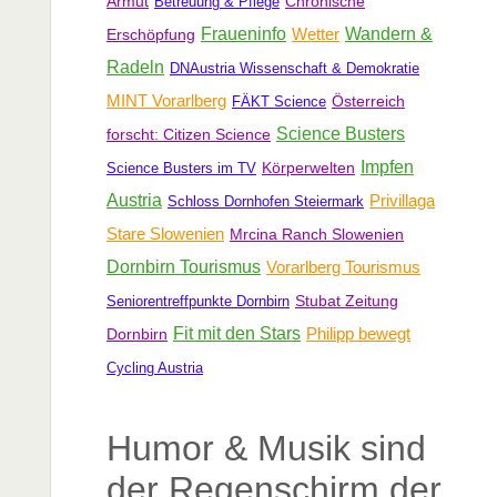
Armut
Chronische
Betreuung & Pflege
Fraueninfo
Wetter
Wandern &
Erschöpfung
Radeln
DNAustria Wissenschaft & Demokratie
MINT Vorarlberg
Österreich
FÄKT Science
Science Busters
forscht: Citizen Science
Impfen
Körperwelten
Science Busters im TV
Austria
Privillaga
Schloss Dornhofen Steiermark
Stare Slowenien
Mrcina Ranch Slowenien
Dornbirn Tourismus
Vorarlberg Tourismus
Stubat Zeitung
Seniorentreffpunkte Dornbirn
Fit mit den Stars
Philipp bewegt
Dornbirn
Cycling Austria
Humor & Musik sind
der Regenschirm der