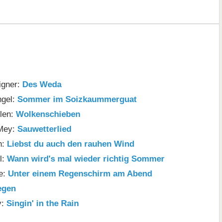
igner:
Des Weda
ngel:
Sommer im Soizkaummerguat
llen:
Wolkenschieben
 Mey:
Sauwetterlied
h:
Liebst du auch den rauhen Wind
l:
Wann wird's mal wieder richtig Sommer
e:
Unter einem Regenschirm am Abend
egen
y:
Singin' in the Rain