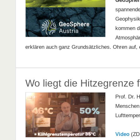
GeoSpher
spannenden
Geophysik
kommen da
Atmosphäre
erklären auch ganz Grundsätzliches. Ohren auf, e
Wo liegt die Hitzegrenze
Prof. Dr. 
Menschen 
Lufttemper
Video
(ZDF