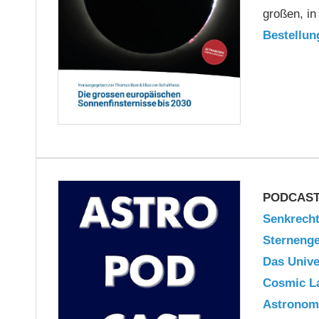
großen, in
Bestellun
PODCAST'
Senkrecht
Sterneng
Das Univ
Cosmic La
Astronom