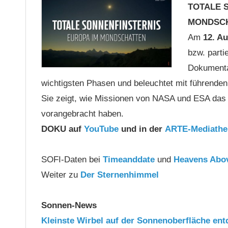
TOTALE 
MONDSC
Am
12. A
bzw. parti
Dokumentat
wichtigsten Phasen und beleuchtet mit führende
Sie zeigt, wie Missionen von NASA und ESA das 
vorangebracht haben.
DOKU auf
YouTube
und in der
ARTE-Mediathe
SOFI-Daten bei
Timeanddate
und
Heavens Abo
Weiter zu
Der Sternenhimmel
Sonnen-News
Kleinste Wirbel auf der Sonnenoberfläche ent