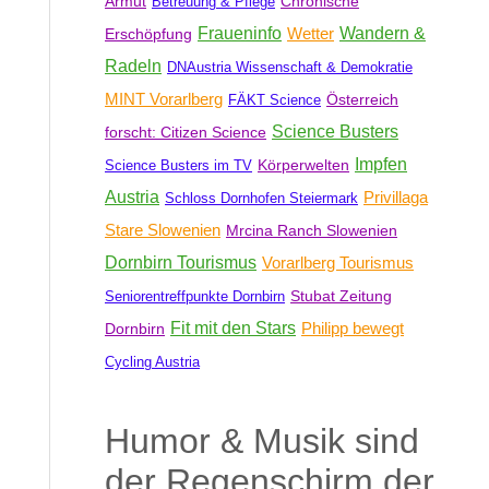
Armut
Chronische
Betreuung & Pflege
Fraueninfo
Wetter
Wandern &
Erschöpfung
Radeln
DNAustria Wissenschaft & Demokratie
MINT Vorarlberg
Österreich
FÄKT Science
Science Busters
forscht: Citizen Science
Impfen
Körperwelten
Science Busters im TV
Austria
Privillaga
Schloss Dornhofen Steiermark
Stare Slowenien
Mrcina Ranch Slowenien
Dornbirn Tourismus
Vorarlberg Tourismus
Stubat Zeitung
Seniorentreffpunkte Dornbirn
Fit mit den Stars
Philipp bewegt
Dornbirn
Cycling Austria
Humor & Musik sind
der Regenschirm der