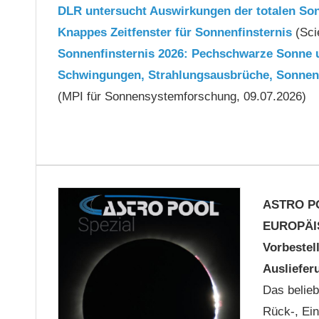
DLR untersucht Auswirkungen der totalen Son
Knappes Zeitfenster für Sonnenfinsternis
(Sci
Sonnenfinsternis 2026: Pechschwarze Sonne u
Schwingungen, Strahlungsausbrüche, Sonnento
(MPI für Sonnensystemforschung, 09.07.2026)
ASTRO P
EUROPÄI
Vorbestel
Ausliefer
Das belieb
Rück-, Ei