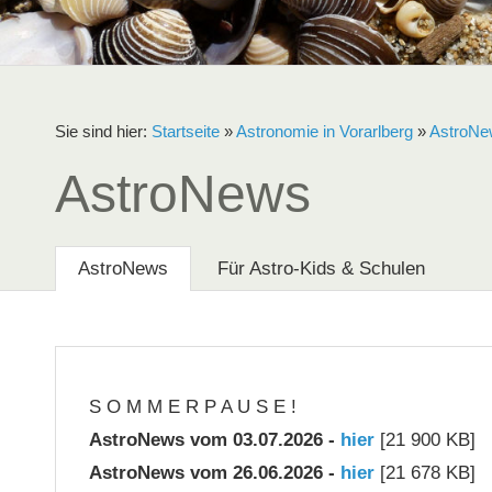
Sie sind hier:
Startseite
»
Astronomie in Vorarlberg
»
AstroNe
AstroNews
AstroNews
Für Astro-Kids & Schulen
S O M M E R P A U S E !
AstroNews vom 03.07.2026 -
hier
[21 900 KB]
AstroNews vom 26.06.2026 -
hier
[21 678 KB]